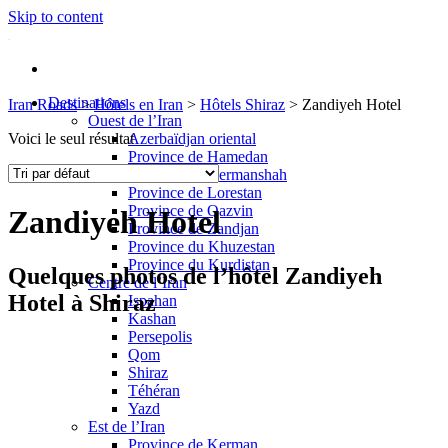
Skip to content
Destinations
Iran Roads
>
Hôtels en Iran
>
Hôtels Shiraz
>
Zandiyeh Hotel
Ouest de l’Iran
Voici le seul résultat
Azerbaïdjan oriental
Province de Hamedan
Province de Kermanshah
Province de Lorestan
Province de Qazvin
Zandiyeh Hotel
Province de Zandjan
Province du Khuzestan
Province du Kurdistan
Quelques photos de l’hôtel Zandiyeh
Centre de l’Iran
Hotel à Shiraz
Ispahan
Kashan
Persepolis
Qom
Shiraz
Téhéran
Yazd
Est de l’Iran
Province de Kerman