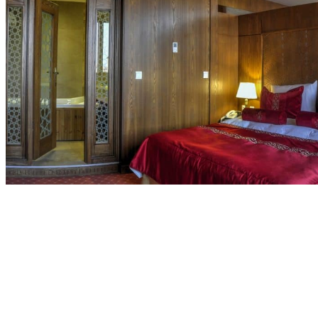
Hôtels partenaires
Conseils pratiques avant votre départ en Iran
Climat et météo en Iran
Fêtes et Festivals
Notre Agence
Notre agence en Iran
Réseau Asian Roads
Garanties et engagements Asian Roads
Avis de nos voyageurs
Demande d'info
09 83 40 65 79