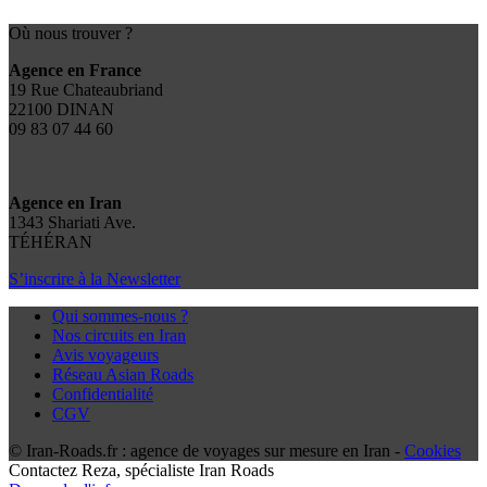
Où nous trouver ?
Agence en France
19 Rue Chateaubriand
22100 DINAN
09 83 07 44 60
Agence en Iran
1343 Shariati Ave.
TÉHÉRAN
S’inscrire à la Newsletter
Qui sommes-nous ?
Nos circuits en Iran
Avis voyageurs
Réseau Asian Roads
Confidentialité
CGV
© Iran-Roads.fr : agence de voyages sur mesure en Iran -
Cookies
Contactez
Reza
, spécialiste Iran Roads