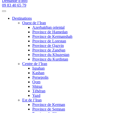
Demande d'info
09 83 40 65 79
Destinations
Ouest de l’Iran
Azerbaïdjan oriental
Province de Hamedan
Province de Kermanshah
Province de Lorestan
Province de Qazvin
Province de Zandjan
Province du Khuzestan
Province du Kurdistan
Centre de l’Iran
Ispahan
Kashan
Persepolis
Qom
Shiraz
Téhéran
Yazd
Est de l’Iran
Province de Kerman
Province de Semnan