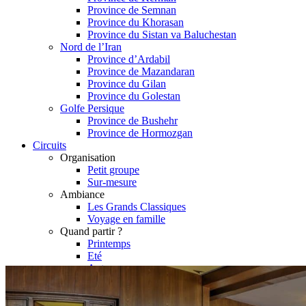
Province de Semnan
Province du Khorasan
Province du Sistan va Baluchestan
Nord de l’Iran
Province d’Ardabil
Province de Mazandaran
Province du Gilan
Province du Golestan
Golfe Persique
Province de Bushehr
Province de Hormozgan
Circuits
Organisation
Petit groupe
Sur-mesure
Ambiance
Les Grands Classiques
Voyage en famille
Quand partir ?
Printemps
Eté
Automne
Hiver
Infos pratiques
Préparer son voyage