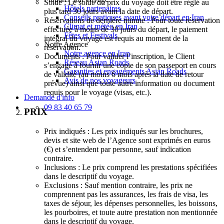
Solde : Le solde du prix du voyage doit être réglé au
Hôtels partenaires
plus tard 30 jours avant la date de départ.
Conseils pratiques avant votre départ en Iran
Réservations de dernière minute : Pour toute réservation
Climat et météo en Iran
effectuée à moins de 30 jours du départ, le paiement
Fêtes et Festivals
intégral du voyage est requis au moment de la
Notre Agence
réservation.
Notre agence en Iran
Documents : Pour valider l’inscription, le Client
Réseau Asian Roads
s’engage à fournir une copie de son passeport en cours
Garanties et engagements Asian Roads
de validité (au moins 6 mois après la date de retour
Avis de nos voyageurs
prévue) ainsi que toute autre information ou document
requis pour le voyage (visas, etc.).
Demande d'info
09 83 40 65 79
PRIX
Prix indiqués : Les prix indiqués sur les brochures,
devis et site web de l’Agence sont exprimés en euros
(€) et s’entendent par personne, sauf indication
contraire.
Inclusions : Le prix comprend les prestations spécifiées
dans le descriptif du voyage.
Exclusions : Sauf mention contraire, les prix ne
comprennent pas les assurances, les frais de visa, les
taxes de séjour, les dépenses personnelles, les boissons,
les pourboires, et toute autre prestation non mentionnée
dans le descriptif du voyage.