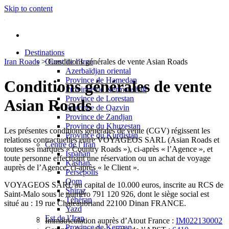
Skip to content
Destinations
Iran Roads
>
Ouest de l’Iran
Conditions générales de vente Asian Roads
Azerbaïdjan oriental
Province de Hamedan
Conditions générales de vente
Province de Kermanshah
Province de Lorestan
Asian Roads
Province de Qazvin
Province de Zandjan
Province du Khuzestan
Les présentes conditions générales de vente (CGV) régissent les
Province du Kurdistan
relations contractuelles entre VOYAGEOS SARL (Asian Roads et
Centre de l’Iran
toutes ses marques « Country Roads »), ci-après « l’Agence », et
Ispahan
toute personne effectuant une réservation ou un achat de voyage
Kashan
auprès de l’Agence, ci-après « le Client ».
Persepolis
Qom
VOYAGEOS SARL au capital de 10.000 euros, inscrite au RCS de
Shiraz
Saint-Malo sous le numéro 791 120 926, dont le siège social est
Téhéran
situé au : 19 rue Chateaubriand 22100 Dinan FRANCE.
Yazd
Est de l’Iran
Immatriculation auprès d’Atout France :
IM022130002
Province de Kerman