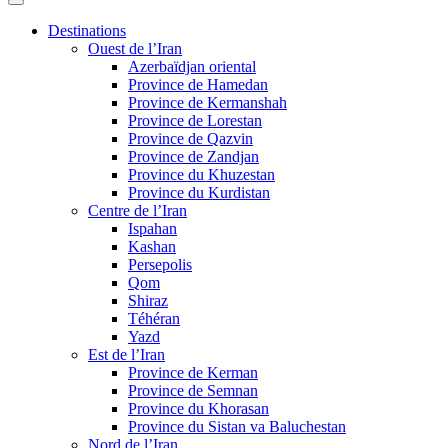
Destinations
Ouest de l’Iran
Azerbaïdjan oriental
Province de Hamedan
Province de Kermanshah
Province de Lorestan
Province de Qazvin
Province de Zandjan
Province du Khuzestan
Province du Kurdistan
Centre de l’Iran
Ispahan
Kashan
Persepolis
Qom
Shiraz
Téhéran
Yazd
Est de l’Iran
Province de Kerman
Province de Semnan
Province du Khorasan
Province du Sistan va Baluchestan
Nord de l’Iran