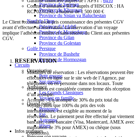
Garantie financière auprès de l’APST :
6410
Province de Semnan
Contrat d’assurance RCP auprès d’HISCOX : HA
Province du Khorasan
RCP0231292, à hauteur de 1 500 000 €
Province du Sistan va Baluchestan
Nord de l’Iran
Le Client reconnaît avoir pris connaissance des présentes CGV
Province d’Ardabil
avant d’effectuer sa réservation. La réservation d’un voyage
Province de Mazandaran
implique l’adhésion entière et sans réserve du Client aux présentes
Province du Gilan
CGV.
Province du Golestan
Golfe Persique
Province de Bushehr
Province de Hormozgan
RESERVATION
Circuits
Organisation
Modalités de réservation : Les réservations peuvent être
Petit groupe
effectuées en ligne sur le site web de l’Agence, par
Sur-mesure
téléphone, ou en personne dans nos locaux. Toute
Ambiance
réservation est considérée comme ferme dès réception
Les Grands Classiques
d’un acompte.
Voyage en famille
Acompte : Un acompte de 30% du prix total du
Quand partir ?
voyage, ainsi que 100% du prix des vols
Printemps
internationaux, est exigible au moment de la
Eté
réservation. Le paiement peut être effectué par virement
Automne
bancaire, carte bancaire (Visa, Mastercard, AMEX avec
Hiver
majoration de 3% pour AMEX) ou chèque (sous
Infos pratiques
conditions).
Préparer son voyage