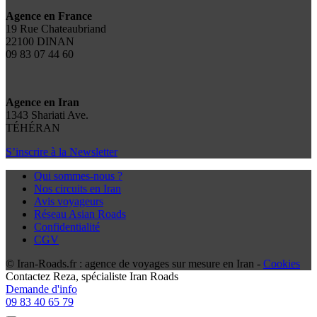
Agence en France
19 Rue Chateaubriand
22100 DINAN
09 83 07 44 60
Agence en Iran
1343 Shariati Ave.
TÉHÉRAN
S’inscrire à la Newsletter
Qui sommes-nous ?
Nos circuits en Iran
Avis voyageurs
Réseau Asian Roads
Confidentialité
CGV
© Iran-Roads.fr : agence de voyages sur mesure en Iran -
Cookies
Contactez
Reza
, spécialiste Iran Roads
Demande d'info
09 83 40 65 79