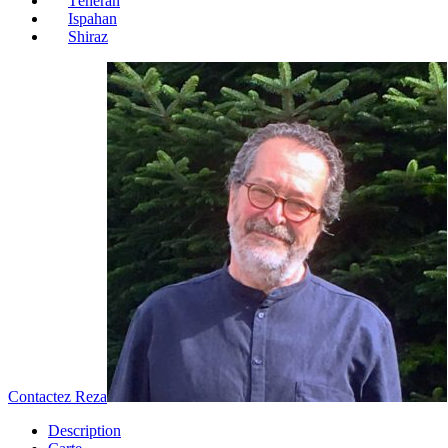
Téhéran
Ispahan
Shiraz
Contactez Reza
Description