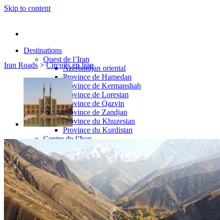
Skip to content
Destinations
Ouest de l’Iran
Iran Roads
>
Circuits en Iran
Azerbaïdjan oriental
Province de Hamedan
Province de Kermanshah
Province de Lorestan
Province de Qazvin
Province de Zandjan
Province du Khuzestan
Province du Kurdistan
Centre de l’Iran
Ispahan
Kashan
Persepolis
Qom
Shiraz
Téhéran
Yazd
Est de l’Iran
Province de Kerman