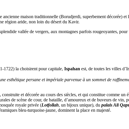
ne ancienne maison traditionnelle (Borudjerdi, superbement décorée) et l
 région aride, non loin du désert du Kavir.
 splendide vallée de vergers, aux montagnes parfois rougeoyantes, pour v
-1722) la choisirent pour capitale,
Ispahan
est, de toutes les villes d
une esthétique persane et impériale parvenue à un sommet de raffinemen
 construite et décorée au cours des siècles, et qui constitue comme un é
urales de scène de cour, de bataille, d’amoureux et de buveurs de vin, p
mosquée royale privée (
Lotfollah
, un bijoux unique), du
palais Ali Qap
 céramiques bleu-turquoise-jaune, dominent la place en majesté.