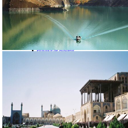
Province de Semnan
Province du Khorasan
Province du Sistan va Baluchestan
Nord de l’Iran
Province d’Ardabil
Province de Mazandaran
Province du Gilan
Province du Golestan
Golfe Persique
Province de Bushehr
Province de Hormozgan
Circuits
Organisation
Petit groupe
Sur-mesure
Ambiance
Les Grands Classiques
Voyage en famille
Quand partir ?
Printemps
Eté
Automne
Hiver
Infos pratiques
Préparer son voyage