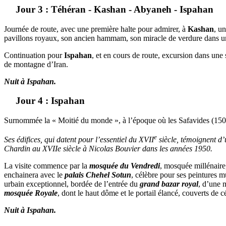
Jour 3 : Téhéran - Kashan - Abyaneh - Ispahan
Journée de route, avec une première halte pour admirer, à
Kashan
, u
pavillons royaux, son ancien hammam, son miracle de verdure dans une
Continuation pour
Ispahan
, et en cours de route, excursion dans une
de montagne d’Iran.
Nuit à Ispahan.
Jour 4 : Ispahan
Surnommée la « Moitié du monde », à l’époque où les Safavides (1501
e
Ses édifices, qui datent pour l’essentiel du XVII
siècle, témoignent d’
Chardin au XVIIe siècle à Nicolas Bouvier dans les années 1950.
La visite commence par la
mosquée du Vendredi
, mosquée millénaire,
enchainera avec le
palais Chehel Sotun
, célèbre pour ses peintures m
urbain exceptionnel, bordée de l’entrée du
grand bazar royal
, d’une 
mosquée Royale
, dont le haut dôme et le portail élancé, couverts de
Nuit à Ispahan.