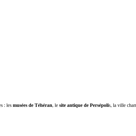
s : les
musées de Téhéran
, le
site antique de Persépoli
s, la ville ch