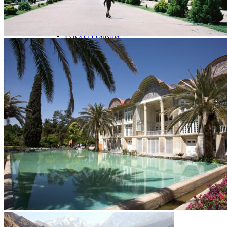
Hôtels partenaires
Conseils pratiques avant votre départ en Iran
Climat et météo en Iran
Fêtes et Festivals
Notre Agence
Notre agence en Iran
Réseau Asian Roads
Garanties et engagements Asian Roads
Avis de nos voyageurs
Demande d'info
09 83 40 65 79